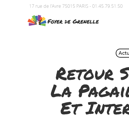
17 rue de l’Avre 75015 PARIS - 01.45.79.51.50
Actu
Retour S
La Pagai
Et Inte