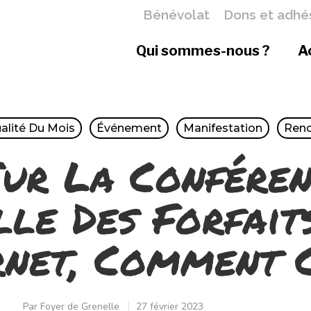
Bénévolat
Dons et adhé
Qui sommes-nous ?
A
alité Du Mois
Événement
Manifestation
Renc
ur La Conféren
lle Des Forfait
rnet, Comment C
Par
Foyer de Grenelle
27 février 2023