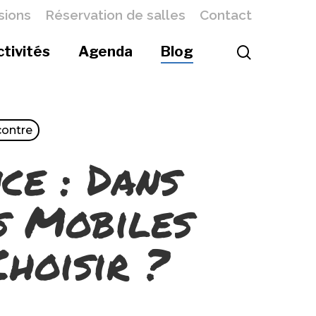
sions
Réservation de salles
Contact
ctivités
Agenda
Blog
ontre
ce : Dans
s Mobiles
hoisir ?