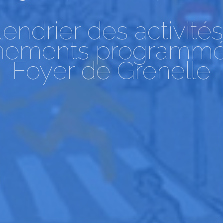
lendrier des activités
nements programmé
Foyer de Grenelle