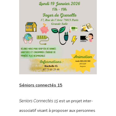
17 rue de l’Avre 
PARIS -
01.45.79.51.50
Qui Sommes
Nous ?
Séniors connectés 15
Activités
est un projet inter-
Seniors Connectés 15
Agenda
associatif visant à proposer aux personnes