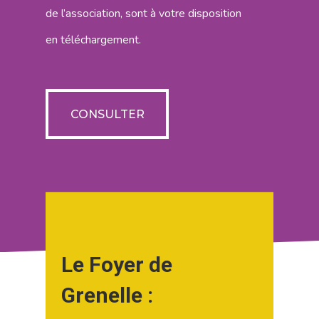
de l’association, sont à votre disposition
Blog
en téléchargement.
Bénévolat
CONSULTER
Dons Et Adhésions
CONSULTER
Réservation De Salle
Contact
Le Foyer de
Grenelle :