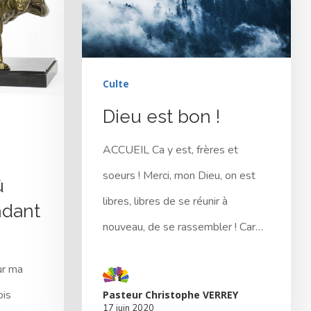
Culte
Dieu est bon !
ACCUEIL Ca y est, frères et
soeurs ! Merci, mon Dieu, on est
û
libres, libres de se réunir à
ndant
nouveau, de se rassembler ! Car…
ur ma
ois
Pasteur Christophe VERREY
17 juin 2020