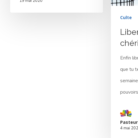
19 mai 2020
Culte
Liber
chér
Enfin lib
que tu t
semaine..
pouvoirs
Pasteur
4 mai 20