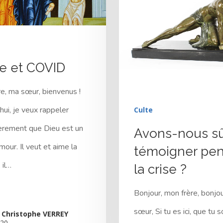
e et COVID
e, ma sœur, bienvenus !
hui, je veux rappeler
Culte
ièrement que Dieu est un
Avons-nous s
r fermer
mour. Il veut et aime la
témoigner pe
 il…
la crise ?
Bonjour, mon frère, bonjo
sœur, Si tu es ici, que tu s
 Christophe VERREY