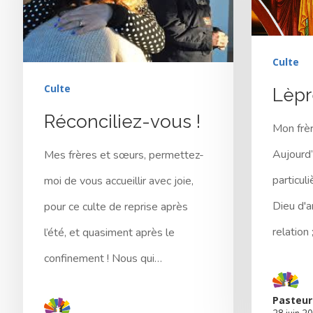
Culte
Culte
Lèpr
Réconciliez-vous !
Mon frèr
Aujourd’
Mes frères et sœurs, permettez-
particul
moi de vous accueillir avec joie,
Pressez Entrée pour rechercher ou Echap pou
Dieu d'a
pour ce culte de reprise après
relation ;
l’été, et quasiment après le
confinement ! Nous qui…
Pasteur