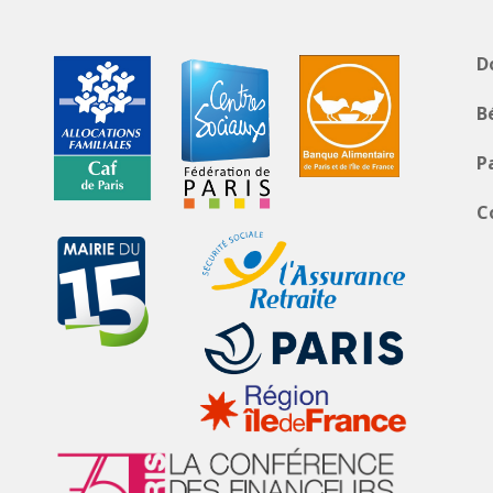
D
B
P
C