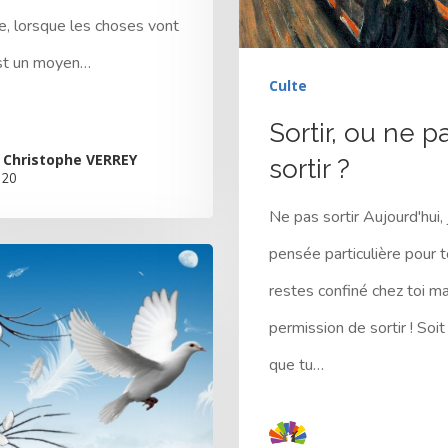
e, lorsque les choses vont
est un moyen…
Culte
Sortir, ou ne p
 Christophe VERREY
sortir ?
020
Ne pas sortir Aujourd'hui, 
pensée particulière pour to
restes confiné chez toi ma
permission de sortir ! Soit
que tu…