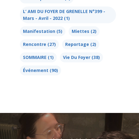
Activités
L’ AMI DU FOYER DE GRENELLE N°399 -
Mars - Avril - 2022
(1)
Agenda
Manifestation
(5)
Miettes
(2)
Blog
Rencontre
(27)
Reportage
(2)
SOMMAIRE
(1)
Vie Du Foyer
(38)
Bénévolat
Événement
(90)
Dons Et Adhésions
Réservation De Salle
Contact