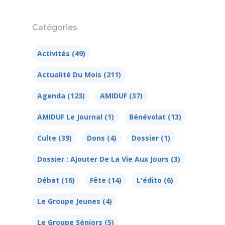
Catégories
Activités
(49)
Actualité Du Mois
(211)
Agenda
(123)
AMIDUF
(37)
AMIDUF Le Journal
(1)
Bénévolat
(13)
17 rue de l’Avre 
PARIS -
Culte
(39)
Dons
(4)
Dossier
(1)
01.45.79.51.50
Dossier : Ajouter De La Vie Aux Jours
(3)
Débat
(16)
Fête
(14)
L'édito
(6)
Qui Sommes
Le Groupe Jeunes
(4)
Nous ?
Le Groupe Séniors
(5)