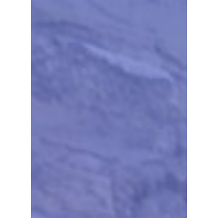
17 rue de l’Avre 
PARIS -
01.45.79.51.50
Qui Sommes
Nous ?
Activités
Agenda
Blog
Bénévolat