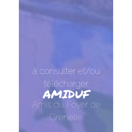
Dons Et Adhésions
Réservation De Salle
Contact
à consulter et/ou
télécharger
AMIDUF
Amis du Foyer de
Grenelle