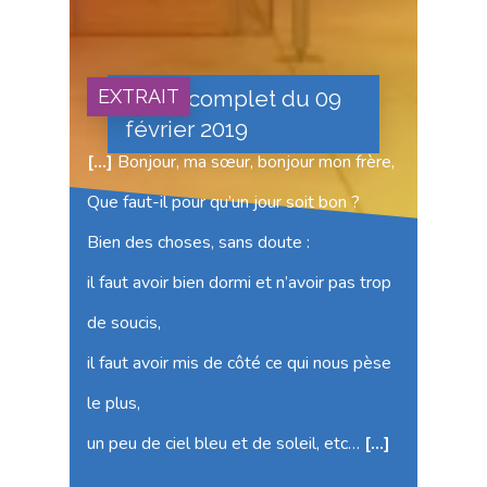
Culte complet du 09
EXTRAIT
février 2019
[…]
Bonjour, ma sœur, bonjour mon frère,
Que faut-il pour qu’un jour soit bon ?
Bien des choses, sans doute :
il faut avoir bien dormi et n’avoir pas trop
de soucis,
il faut avoir mis de côté ce qui nous pèse
le plus,
un peu de ciel bleu et de soleil, etc…
[…]