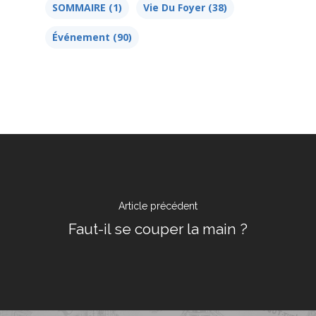
SOMMAIRE
(1)
Vie Du Foyer
(38)
Événement
(90)
17 rue de l’Avre 
PARIS -
01.45.79.51.50
Qui Sommes
Nous ?
Article précédent
Faut-il se couper la main ?
Activités
Agenda
Blog