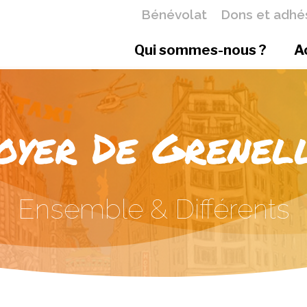
Bénévolat
Dons et adhé
Qui sommes-nous ?
A
oyer De Grenel
Ensemble & Différents