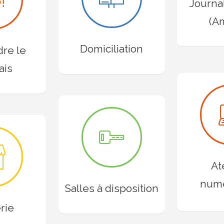
Journa
(A
Domiciliation
re le
ais
At
num
Salles à disposition
rie