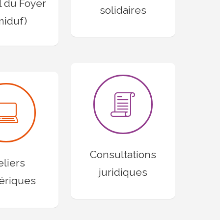
l du Foyer
solidaires
miduf)
Consultations
eliers
juridiques
ériques