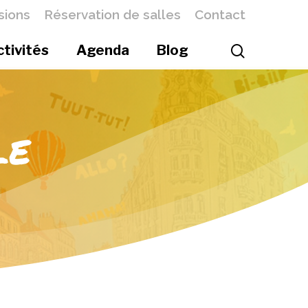
sions
Réservation de salles
Contact
ctivités
Agenda
Blog
le