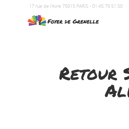
17 rue de l’Avre 75015 PARIS - 01.45.79.51.50
Retour 
Al