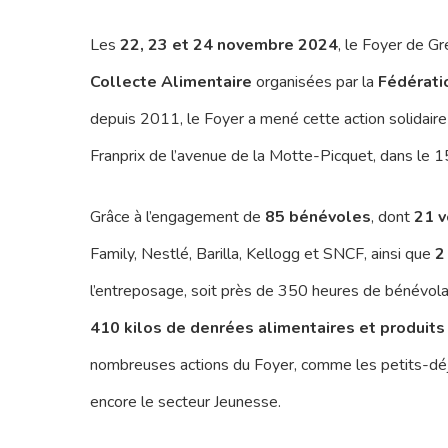
Les
22, 23 et 24 novembre 2024
, le Foyer de Gr
Collecte Alimentaire
organisées par la
Fédérati
depuis 2011, le Foyer a mené cette action solidaire
Franprix de l’avenue de la Motte-Picquet, dans le 
Grâce à l’engagement de
85 bénévoles
, dont
21 v
Family, Nestlé, Barilla, Kellogg et SNCF, ainsi que
2
l’entreposage, soit près de 350 heures de bénévolat 
410 kilos de denrées alimentaires et produits
nombreuses actions du Foyer, comme les petits-déjeu
encore le secteur Jeunesse.
Pressez Entrée pour rechercher ou Echap pou