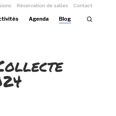
sions
Réservation de salles
Contact
ctivités
Agenda
Blog
Collecte
024