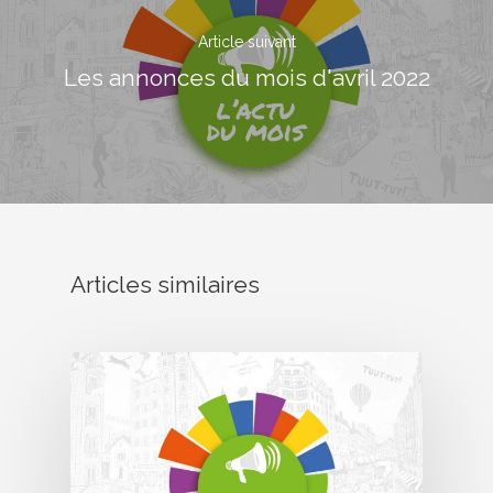
Article suivant
Les annonces du mois d'avril 2022
17 rue de l’Avre 
PARIS -
01.45.79.51.50
Articles similaires
Qui Sommes
Nous ?
Activités
Agenda