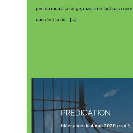
peu du mou à la longe, mais il ne faut pas croire
que c’est la fin…
[…]
PREDICATION
Méditation du
4 mai 2020
pour le