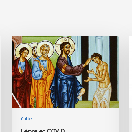
Culte
Lèpre et COVID