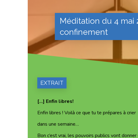
Méditation du 4 mai 
confinement
EXTRAIT
[…] Enfin libres!
Enfin libres ! Voilà ce que tu te prépares à crier
dans une semaine…
Pressez Entrée pour rechercher ou Echap pou
Bon c’est vrai, les pouvoirs publics vont donner