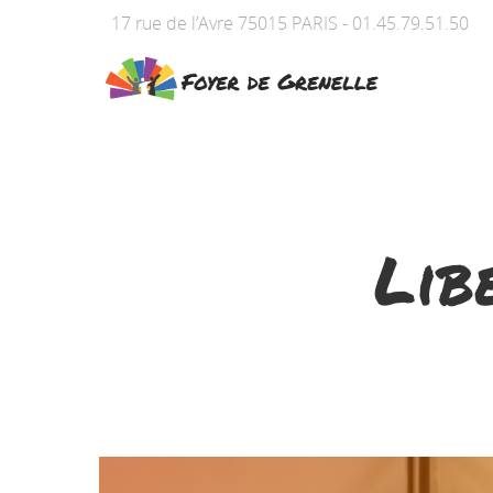
17 rue de l’Avre 75015 PARIS - 01.45.79.51.50
Lib