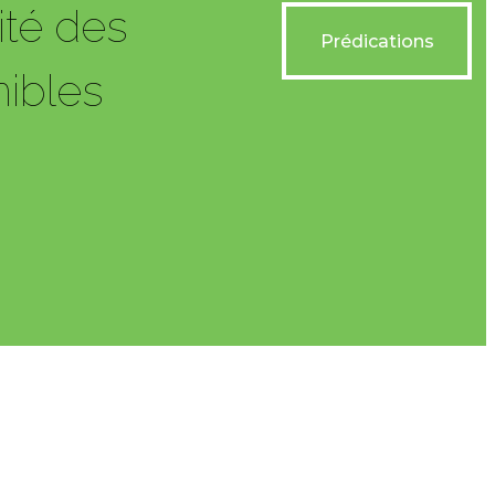
lité des
Prédications
Prédications
ibles