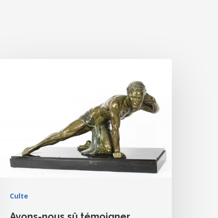
Culte
Avons-nous sû témoigner