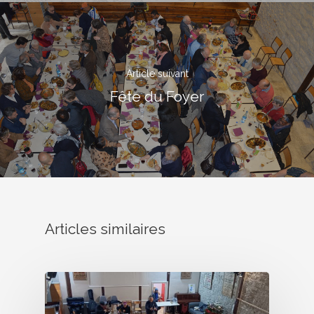
Article suivant
Fête du Foyer
17 rue de l’Avre 
PARIS -
01.45.79.51.50
Articles similaires
Qui Sommes
Nous ?