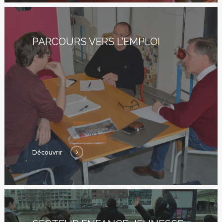
Qui Sommes
Nous ?
PARCOURS VERS L’EMPLOI
Activités
Agenda
Blog
Bénévolat
Découvrir
Dons Et Adhésions
Réservation De Salle
Contact