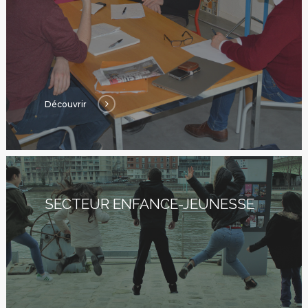
17 rue de l’Avre 
PARIS -
01.45.79.51.50
Qui Sommes
Découvrir
Nous ?
Activités
SECTEUR ENFANCE-JEUNESSE
Agenda
Blog
Bénévolat