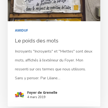
17 rue de l’Avre 
PARIS -
01.45.79.51.50
AMIDUF
Qui Sommes
Le poids des mots
Nous ?
Incroyants "Incroyants" et "Miettes" sont deux
Activités
mots, affichés à l’extérieur du Foyer. Mon
Agenda
ressenti sur ces termes que nous utilisons.
Sans y penser. Par Liliane…
Blog
Foyer de Grenelle
4 mars 2019
Bénévolat