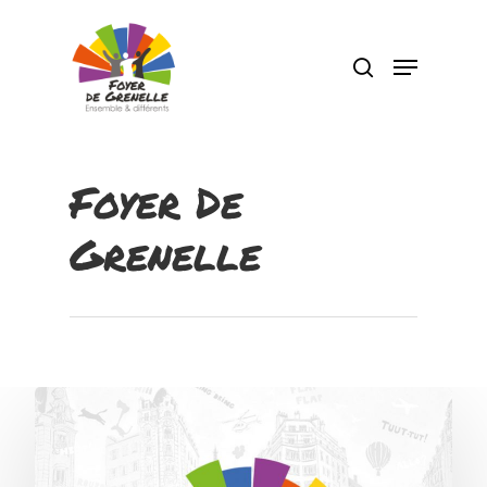
Pressez Entrée pour rechercher ou Echap
pour fermer
Foyer De
Grenelle