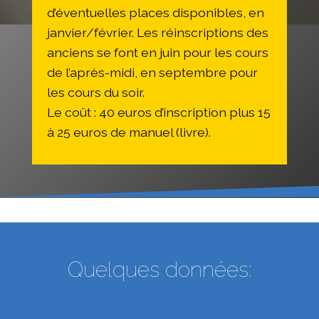
d’éventuelles places disponibles, en
janvier/février. Les réinscriptions des
anciens se font en juin pour les cours
de l’après-midi, en septembre pour
les cours du soir.
Le coût : 40 euros d’inscription plus 15
à 25 euros de manuel (livre).
Quelques données: