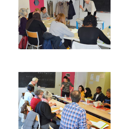
17 rue de l’Avre 
PARIS -
01.45.79.51.50
Qui Sommes
Nous ?
Activités
Agenda
Blog
Bénévolat