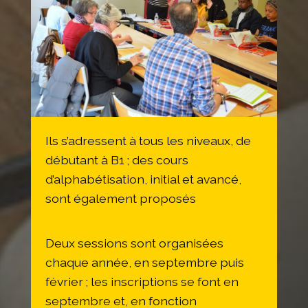
Ils s’adressent à tous les niveaux, de
débutant à B1 ; des cours
d’alphabétisation, initial et avancé,
sont également proposés
Deux sessions sont organisées
chaque année, en septembre puis
février ; les inscriptions se font en
septembre et, en fonction